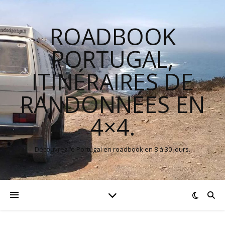
ROADBOOK
PORTUGAL,
ITINÉRAIRES DE
RANDONNÉES EN
4×4.
Découvrez le Portugal en roadbook en 8 à 30 jours.