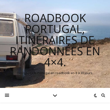
ROADBOOK
PORTUGAL,
ITINÉRAIRES DE
RANDONNÉES EN
4×4.
Découvrez le Portugal en roadbook en 8 à 30 jours.