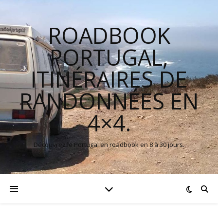
ROADBOOK
PORTUGAL,
ITINÉRAIRES DE
RANDONNÉES EN
4×4.
Découvrez le Portugal en roadbook en 8 à 30 jours.