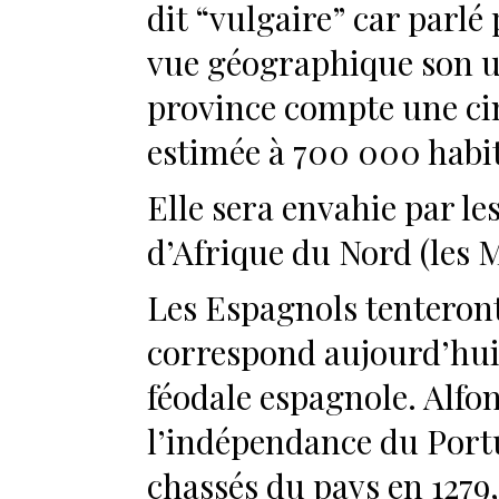
dit “vulgaire” car parlé
vue géographique son us
province compte une ci
estimée à 700 000 habi
Elle sera envahie par l
d’Afrique du Nord (les 
Les Espagnols tenteront 
correspond aujourd’hui
féodale espagnole. Alfo
l’indépendance du Portu
chassés du pays en 1279