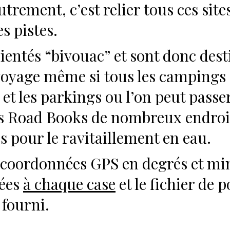
trement, c’est relier tous ces sit
es pistes.
entés “bivouac” et sont donc des
voyage même si tous les campings 
t les parkings ou l’on peut passer
s Road Books de nombreux endroit
 pour le ravitaillement en eau.
 coordonnées GPS en degrés et mi
ées
à chaque case
et le fichier de 
fourni.