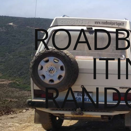
ROADB
IT
RANDO