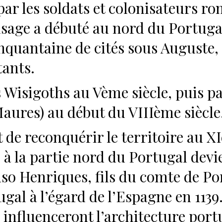
 par les soldats et colonisateurs r
age a débuté au nord du Portugal 
nquantaine de cités sous Auguste,
tants.
es Wisigoths au Vème siècle, puis 
Maures) au début du VIIIème siècle
de reconquérir le territoire au XIè
 à la partie nord du Portugal de
nso Henriques, fils du comte de P
gal à l’égard de l’Espagne en 1139
, influenceront l’architecture por