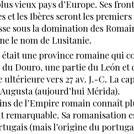
lus vieux pays d’Europe. Ses front
s et les Ibères seront les premiers
asse sous la domination des Romain
nne le nom de Lusitanie.
 était une province romaine qui co
d du Douro, une partie du León et 
 ultérieure vers 27 av. J.-C. La ca
 Augusta (aujourd’hui Mérida).
ins de l’Empire romain connaît plu
 remarquable. Sa romanisation est
ortugais (mais l’origine du portugai