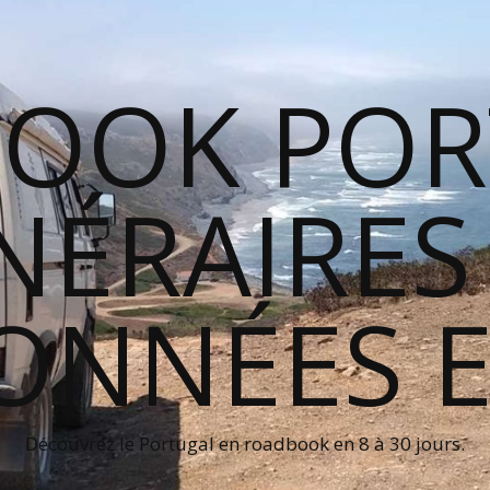
OOK POR
INÉRAIRES
NNÉES E
Découvrez le Portugal en roadbook en 8 à 30 jours.