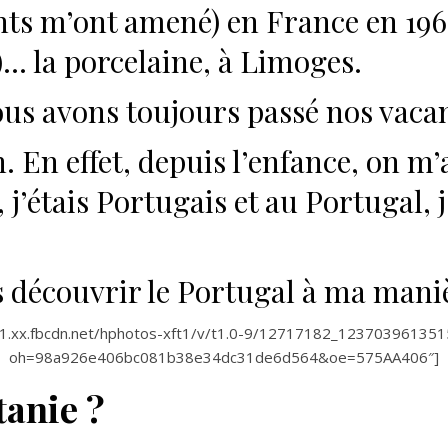
ents m’ont amené) en France en 19
)… la porcelaine, à Limoges.
us avons toujours passé nos vacan
. En effet, depuis l’enfance, on m
j’étais Portugais et au Portugal, j
is découvrir le Portugal à ma mani
2-1.xx.fbcdn.net/hphotos-xft1/v/t1.0-9/12717182_123703961
oh=98a926e406bc081b38e34dc31de6d564&oe=575AA406″]
anie ?