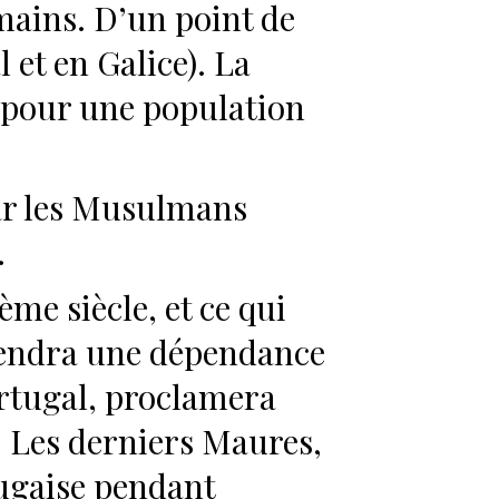
omains. D’un point de
et en Galice). La
 pour une population
par les Musulmans
.
me siècle, et ce qui
viendra une dépendance
ortugal, proclamera
. Les derniers Maures,
tugaise pendant