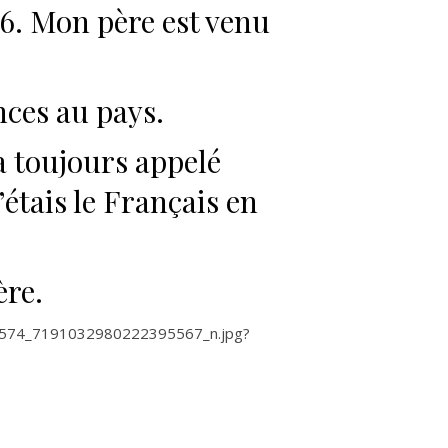
66. Mon père est venu
ces au pays.
’a toujours appelé
’étais le Français en
ère.
351574_7191032980222395567_n.jpg?